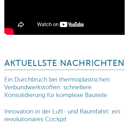
AKTUELLSTE NACHRICHTEN
Ein Durchbruch bei thermoplastischen
Verbundwerkstoffen: schnellere
Konsolidierung für komplexe Bauteile
Innovation in der Luft- und Raumfahrt: ein
revolutionäres Cockpit