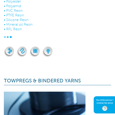
•
Polyester
•
Polyamid
•
PVC Resin
•
PTFE Resin
•
Silicone Resin
•
Mineral oil Resin
•
RFL Resin
TOWPREGS & BINDERED YARNS
Plus d'informations ?
CONTACTEZ-NOUS